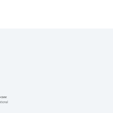
нзии:
tional