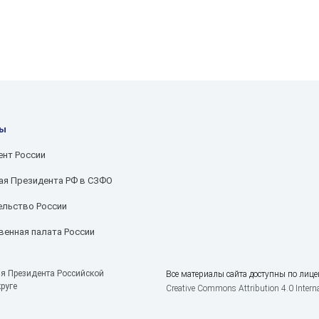
сы
ент России
ая Президента РФ в СЗФО
ельство России
енная палата России
я Президента Российской
Все материалы сайта доступны по лице
руге
Creative Commons Attribution 4.0 Interna