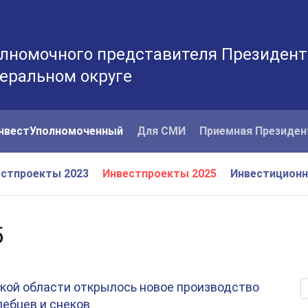
лномочного представителя Президент
еральном округе
нвестУполномоченный
Для СМИ
Приемная Президен
стпроекты 2023
Инвестпроекты 2025
Инвестицион
5
кой области открылось новое производство
ебцев и снеков