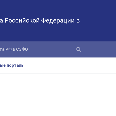
а Российской Федерации в
та РФ в СЗФО
ные порталы