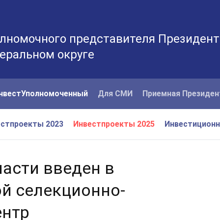
лномочного представителя Президент
еральном округе
нвестУполномоченный
Для СМИ
Приемная Президен
стпроекты 2023
Инвестпроекты 2025
Инвестицион
ласти введен в
й селекционно-
ентр